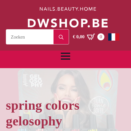
Search
€
0,00
0
for:
spring colors
gelosophy