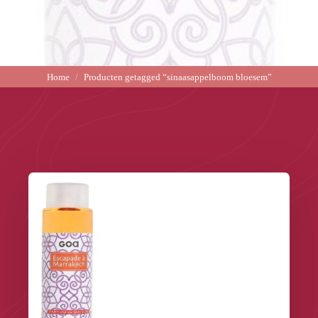
Home
Producten getagged “sinaasappelboom bloesem”