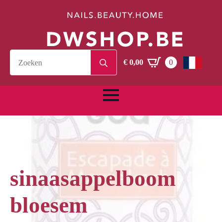
Search
€
0,00
0
for:
sinaasappelboom
bloesem