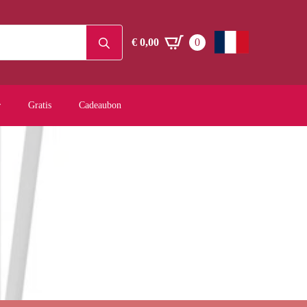
Search
€
0,00
0
for:
Gratis
Cadeaubon