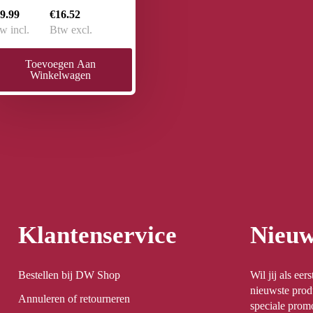
9.99
€16.52
w incl.
Btw excl.
Toevoegen Aan
Winkelwagen
Klantenservice
Nieuw
Bestellen bij DW Shop
Wil jij als ee
nieuwste prod
Annuleren of retourneren
speciale promo