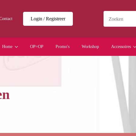
Login / Registreer
Contact
Home
OP=OP
Promo's
Workshop
Accessoires
en