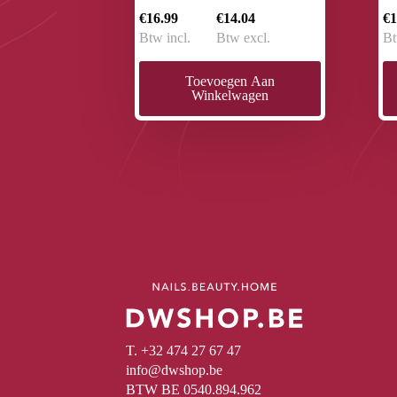
€16.99
€14.04
€1
Btw incl.
Btw excl.
Bt
Toevoegen Aan
Winkelwagen
T. +32 474 27 67 47
info@dwshop.be
BTW BE 0540.894.962