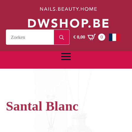
Search
€
0,00
0
for:
Santal Blanc