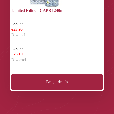
Limited Edition CAPRI 240ml
€33.99
€27.95
Btw incl.
€28.09
€23.10
Btw excl.
Bekijk details