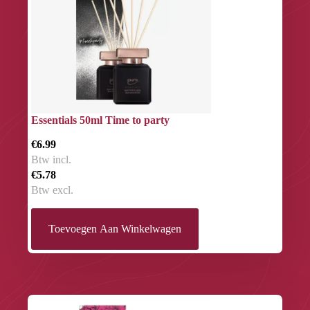
Essentials 50ml Time to party
€6.99
Btw incl.
€5.78
Btw excl.
Toevoegen Aan Winkelwagen