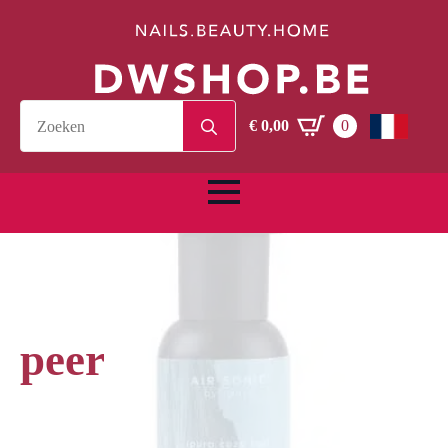
Search
€
0,00
0
for:
peer