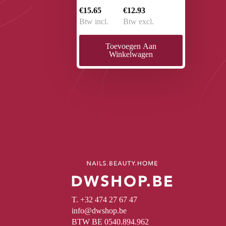
€15.65
€12.93
Btw incl.
Btw excl.
Toevoegen Aan
Winkelwagen
T. +32 474 27 67 47
info@dwshop.be
BTW BE 0540.894.962