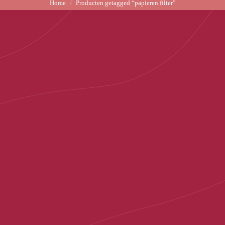
Home
Producten getagged “papieren filter”