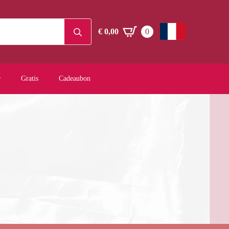
Search
€
0,00
0
for:
Gratis
Cadeaubon