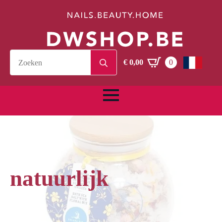
Search
€
0,00
0
for:
natuurlijk