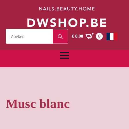
Search
€
0,00
0
for:
Musc blanc