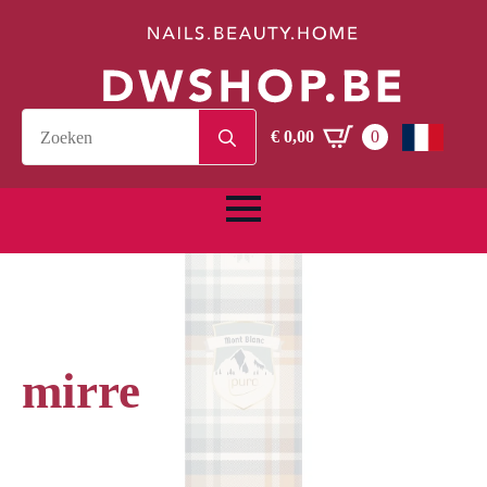
Search
€
0,00
0
for:
mirre