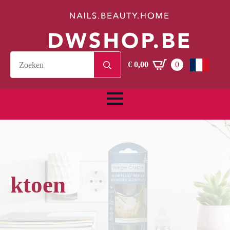
Search
€
0,00
0
for:
ktoen