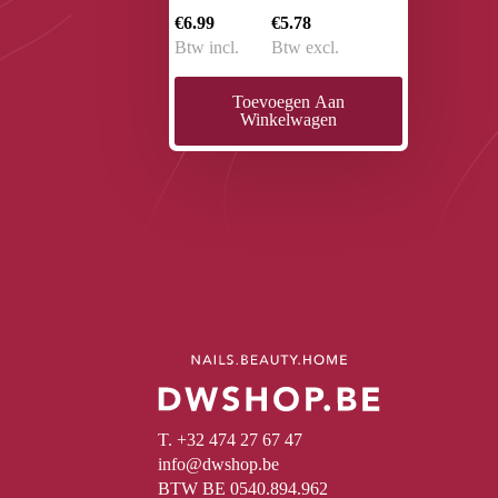
€6.99
€5.78
Btw incl.
Btw excl.
Toevoegen Aan
Winkelwagen
T. +32 474 27 67 47
info@dwshop.be
BTW BE 0540.894.962