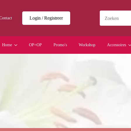
Login / Registreer
Contact
Home
OP=OP
Promo's
Workshop
Accessoires