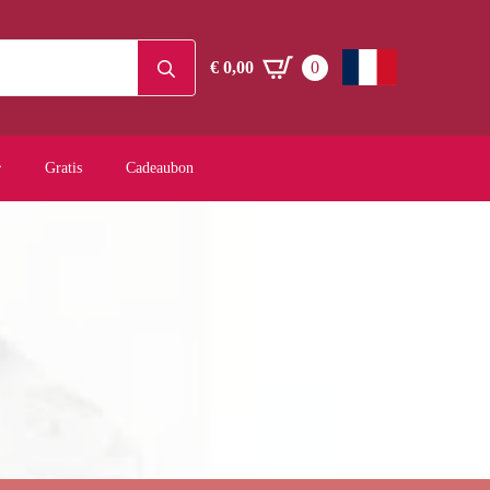
Search
€
0,00
0
for:
Gratis
Cadeaubon