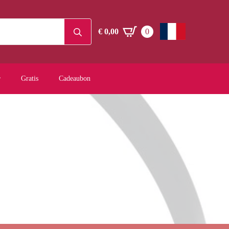
Search
€
0,00
0
for:
Gratis
Cadeaubon