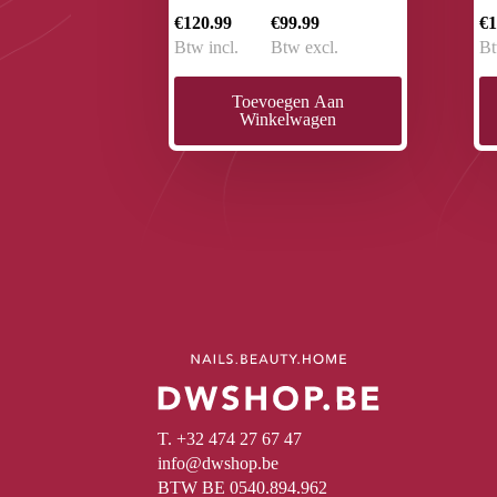
€120.99
€99.99
€1
Btw incl.
Btw excl.
Bt
Toevoegen Aan
Winkelwagen
T. +32 474 27 67 47
info@dwshop.be
BTW BE 0540.894.962