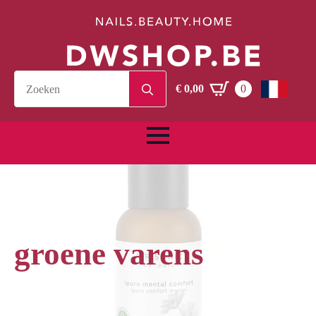
Search
€
0,00
0
for:
groene varens