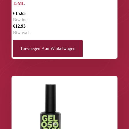
15ML
€15.65
Btw incl.
€12.93
Btw excl.
Toevoegen Aan Winkelwagen