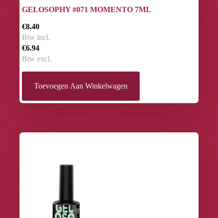
GELOSOPHY #071 MOMENTO 7ML
€8.40
Btw incl.
€6.94
Btw excl.
Toevoegen Aan Winkelwagen