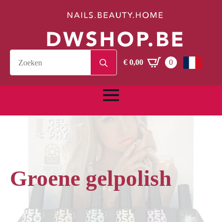
Search
€
0,00
0
for:
Groene gelpolish