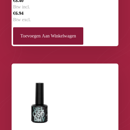
€8.40
Btw incl.
€6.94
Btw excl.
Toevoegen Aan Winkelwagen