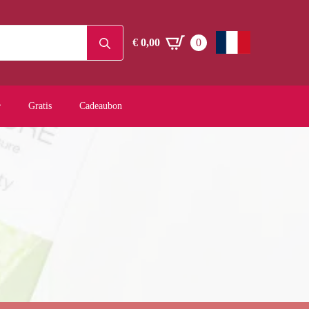
Search
€
0,00
0
for:
Gratis
Cadeaubon