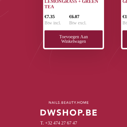
LEMONGRASS + GREEN
G
TEA
€7.35
€6.07
€1
Btw incl.
Btw excl.
Bt
Toevoegen Aan
Winkelwagen
T. +32 474 27 67 47