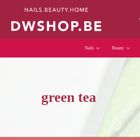
Nails
Beauty
green tea