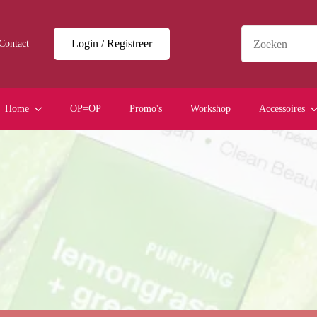
Login / Registreer
Contact
Home
OP=OP
Promo's
Workshop
Accessoires