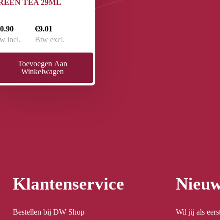
REEN TEA 29ML
0.90
€9.01
w incl.
Btw excl.
Toevoegen Aan
Winkelwagen
Klantenservice
Nieuw
Bestellen bij DW Shop
Wil jij als ee