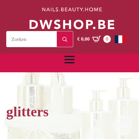
Search
€
0,00
0
for:
glitters