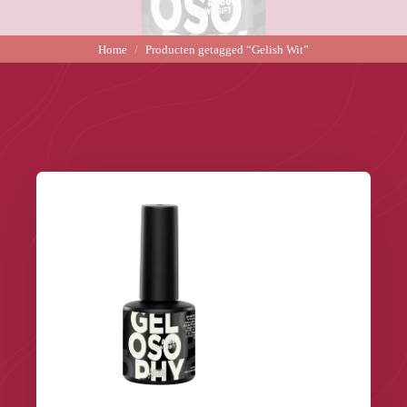
Home
Producten getagged “Gelish Wit”