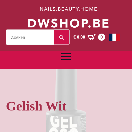
Search
€
0,00
0
for:
Gelish Wit