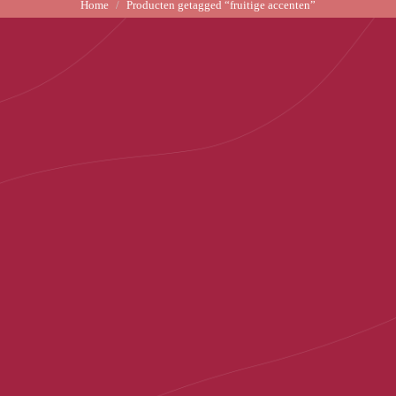
Home
Producten getagged “fruitige accenten”