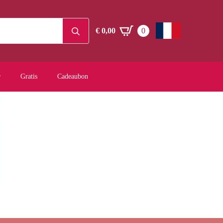
Search
€
0,00
0
for:
Gratis
Cadeaubon