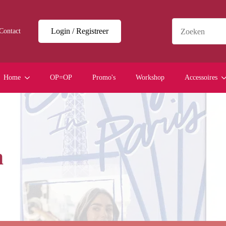
Login / Registreer
Contact
Home
OP=OP
Promo's
Workshop
Accessoires
n