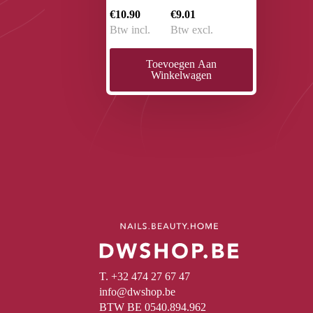
€10.90
€9.01
Btw incl.
Btw excl.
Toevoegen Aan
Winkelwagen
T. +32 474 27 67 47
info@dwshop.be
BTW BE 0540.894.962