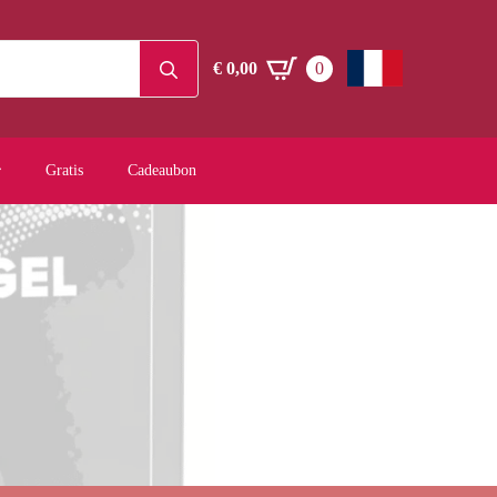
Search
€
0,00
0
for:
Gratis
Cadeaubon