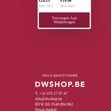
€24.15
€19.96
Btw incl.
Btw excl.
Toevoegen Aan
Winkelwagen
T. +32 474 27 67 47
info@dwshop.be
BTW BE 0540.894.962
Privacybeleid