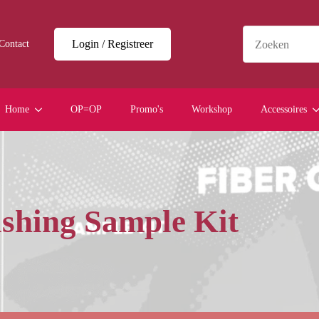
Login / Registreer
Contact
Home
OP=OP
Promo's
Workshop
Accessoires
ishing Sample Kit