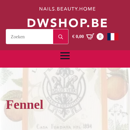
Search
€
0,00
0
for:
Fennel