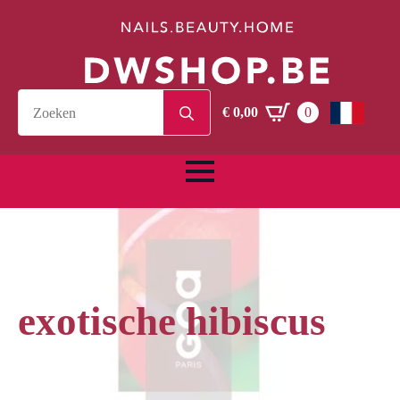
Search
€
0,00
0
for:
exotische hibiscus