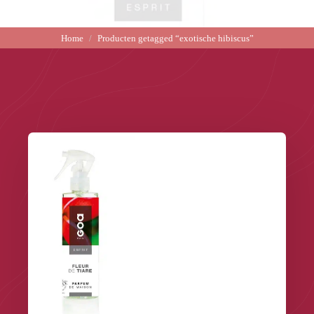
Home
Producten getagged “exotische hibiscus”