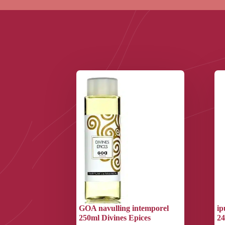
GOA navulling intemporel
ip
250ml Divines Epices
2