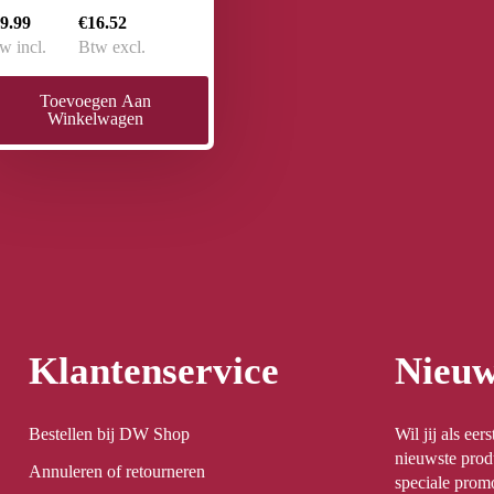
9.99
€16.52
w incl.
Btw excl.
Toevoegen Aan
Winkelwagen
Klantenservice
Nieuw
Bestellen bij DW Shop
Wil jij als ee
nieuwste prod
Annuleren of retourneren
speciale promo