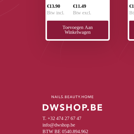
€13.90
€11.49
€1
Btw incl.
Btw excl.
Bt
Toevoegen Aan
Winkelwagen
T. +32 474 27 67 47
info@dwshop.be
BTW BE 0540.894.962