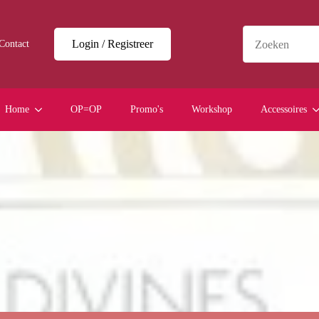
Login / Registreer
Contact
Home
OP=OP
Promo's
Workshop
Accessoires