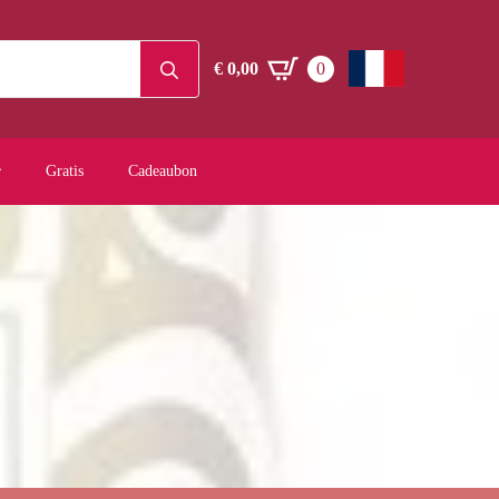
Search
€
0,00
0
for:
Gratis
Cadeaubon