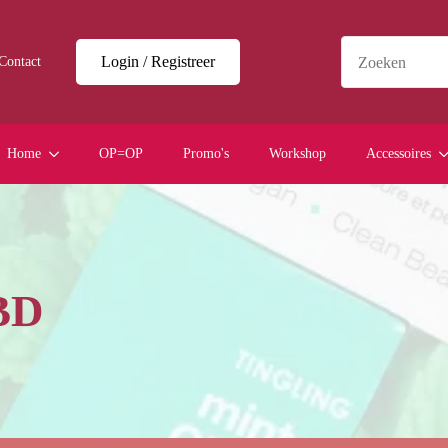
Login / Registreer
Contact
Home
OP=OP
Promo's
Workshop
Accessoires
CBD