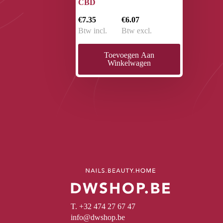
CBD
€7.35
€6.07
Btw incl.
Btw excl.
Toevoegen Aan
Winkelwagen
T. +32 474 27 67 47
info@dwshop.be