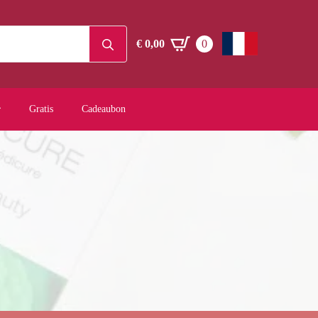
Search
€
0,00
0
for:
Gratis
Cadeaubon