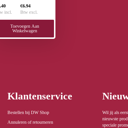
.40
€6.94
w incl.
Btw excl.
Toevoegen Aan
Winkelwagen
Klantenservice
Nieuw
Bestellen bij DW Shop
Wil jij als ee
nieuwste prod
Annuleren of retourneren
speciale promo