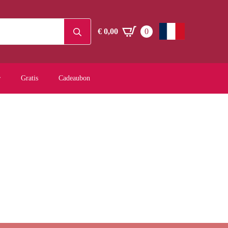
Search
€
0,00
0
for:
Gratis
Cadeaubon