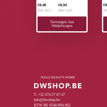
€8.40
€6.94
€8
Btw incl.
Btw excl.
Bt
Toevoegen Aan
Winkelwagen
T. +32 474 27 67 47
info@dwshop.be
BTW BE 0540.894.962