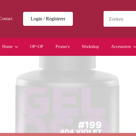
Login / Registreer
Contact
Home
OP=OP
Promo's
Workshop
Accessoires