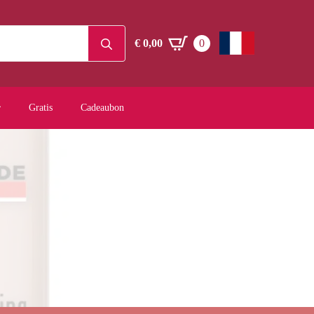
Search
€
0,00
0
for:
Gratis
Cadeaubon