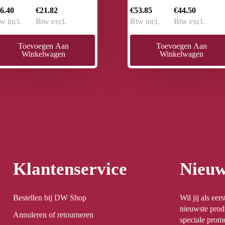
6.40
€21.82
€53.85
€44.50
w incl.
Btw excl.
Btw incl.
Btw excl.
Toevoegen Aan
Toevoegen Aan
Winkelwagen
Winkelwagen
Klantenservice
Nieuw
Bestellen bij DW Shop
Wil jij als ee
nieuwste prod
Annuleren of retourneren
speciale promo