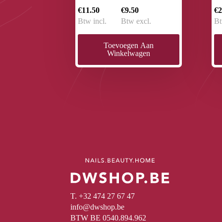
€11.50
€9.50
€2
Btw incl.
Btw excl.
Bt
Toevoegen Aan
Winkelwagen
T. +32 474 27 67 47
info@dwshop.be
BTW BE 0540.894.962