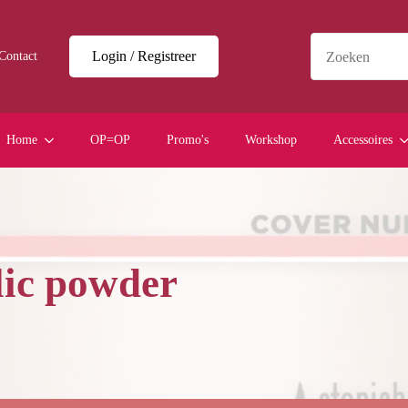
Login / Registreer
Contact
Home
OP=OP
Promo's
Workshop
Accessoires
lic powder