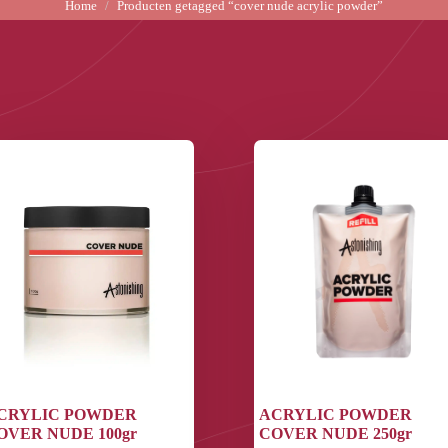
Home
Producten getagged “cover nude acrylic powder”
CRYLIC POWDER
ACRYLIC POWDER
OVER NUDE 100gr
COVER NUDE 250gr