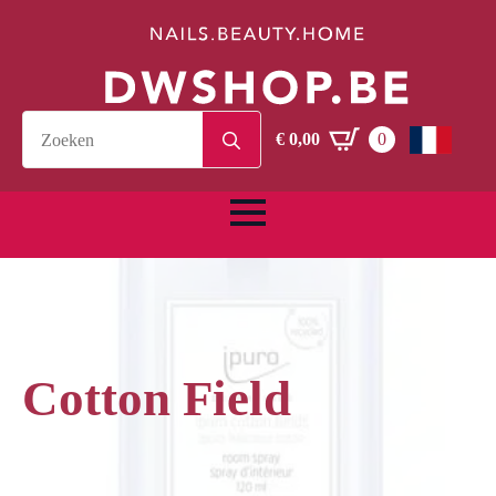
Search
€
0,00
0
for:
Cotton Field