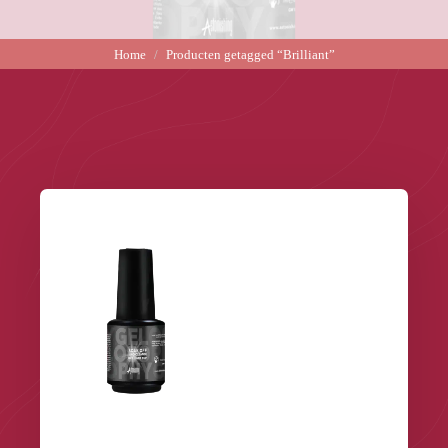
Home
Producten getagged “Brilliant”