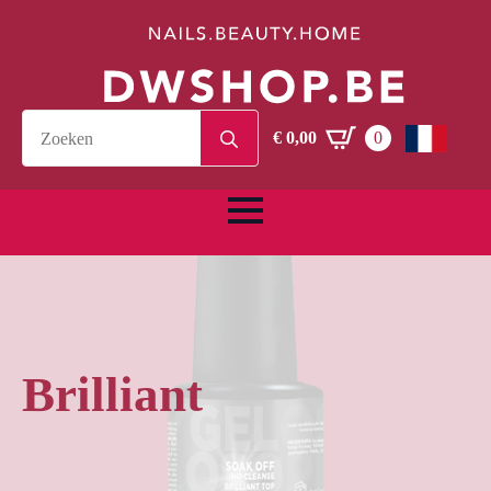
Search
€
0,00
0
for:
Brilliant