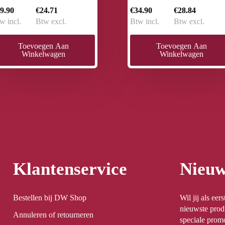
9.90
€24.71
€34.90
€28.84
w incl.
Btw excl.
Btw incl.
Btw excl.
Toevoegen Aan
Toevoegen Aan
Winkelwagen
Winkelwagen
Klantenservice
Nieuw
Bestellen bij DW Shop
Wil jij als ee
nieuwste prod
Annuleren of retourneren
speciale promo