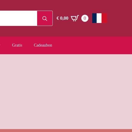
Search
€
0,00
0
for:
Gratis
Cadeaubon