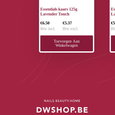
Essentials kaars 125g
Es
Lavender Touch
L
€6.50
€5.37
€5
Btw incl.
Btw excl.
Bt
Toevoegen Aan
Winkelwagen