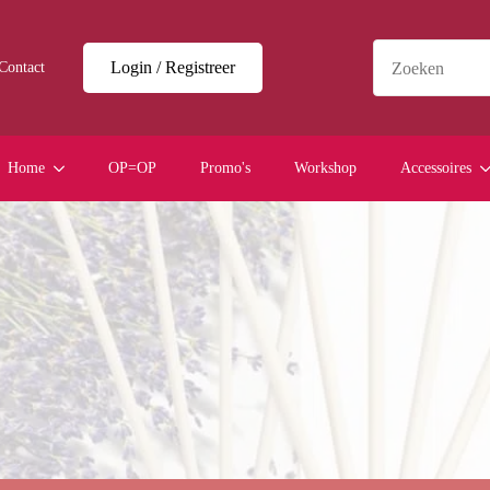
Login / Registreer
Contact
Home
OP=OP
Promo's
Workshop
Accessoires