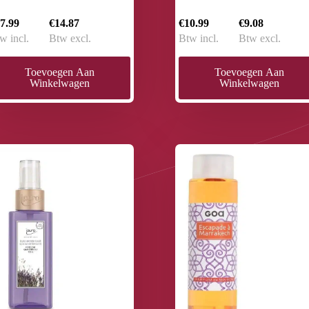
7.99
€14.87
€10.99
€9.08
w incl.
Btw excl.
Btw incl.
Btw excl.
Toevoegen Aan
Toevoegen Aan
Winkelwagen
Winkelwagen