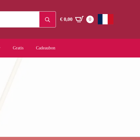
Search
€
0,00
0
for:
Gratis
Cadeaubon