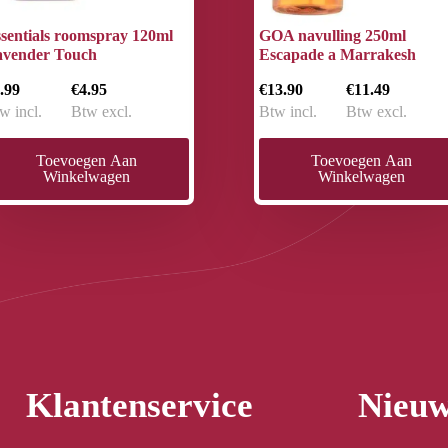
sentials roomspray 120ml
GOA navulling 250ml
avender Touch
Escapade a Marrakesh
.99
€4.95
€13.90
€11.49
w incl.
Btw excl.
Btw incl.
Btw excl.
Toevoegen Aan
Toevoegen Aan
Winkelwagen
Winkelwagen
Klantenservice
Nieuw