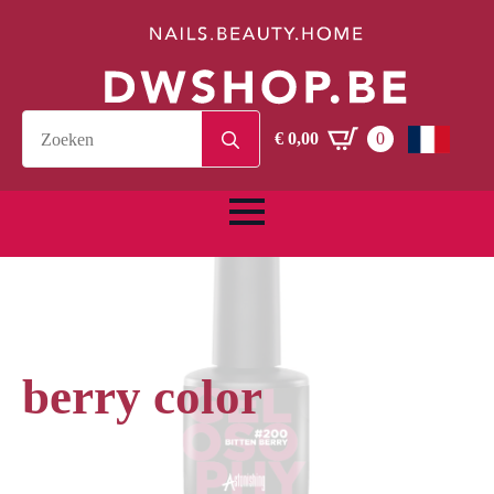
Search
€
0,00
0
for:
berry color