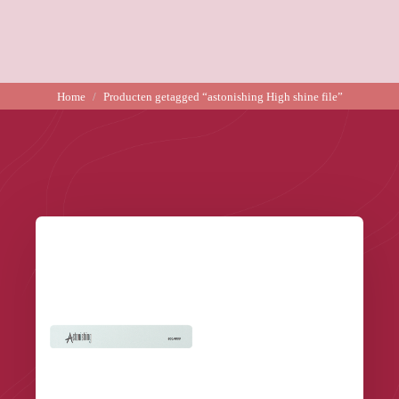
Home
Producten getagged “astonishing High shine file”