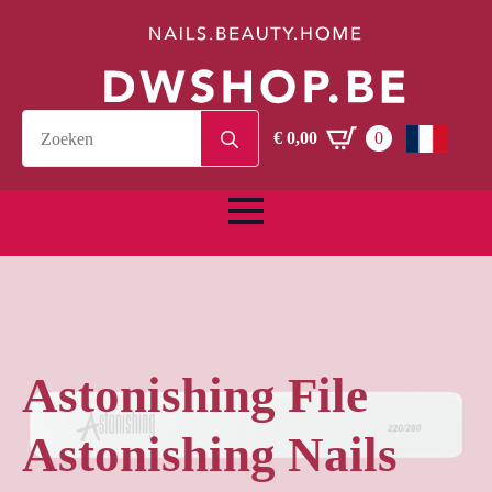
Search
€
0,00
0
for:
Astonishing File
Astonishing Nails