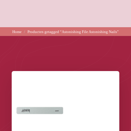
Home
Producten getagged “Astonishing File Astonishing Nails”