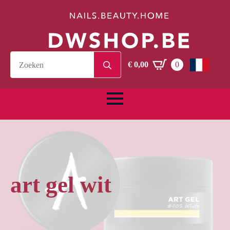
Search
€
0,00
0
for:
art gel wit