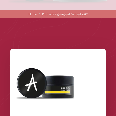
Home
Producten getagged “art gel wit”