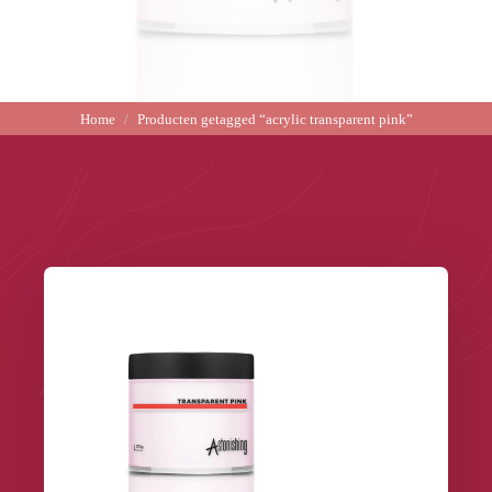
Home
Producten getagged “acrylic transparent pink”