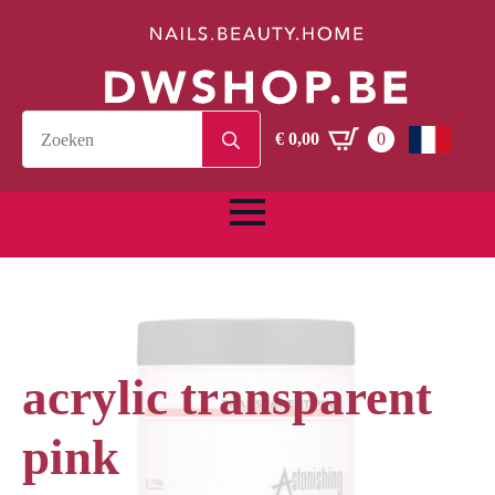
Search
€
0,00
0
for:
acrylic transparent
pink