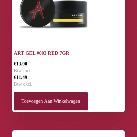
ART GEL #003 RED 7GR
€13.90
Btw incl.
€11.49
Btw excl.
Toevoegen Aan Winkelwagen