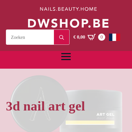
Search
€
0,00
0
for:
3d nail art gel