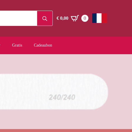
Search
€
0,00
0
for:
Gratis
Cadeaubon