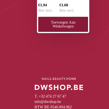
€1.94
€1.60
Btw incl.
Btw excl.
Toevoegen Aan
Winkelwagen
T. +32 474 27 67 47
info@dwshop.be
BTW BE 0540.894.962