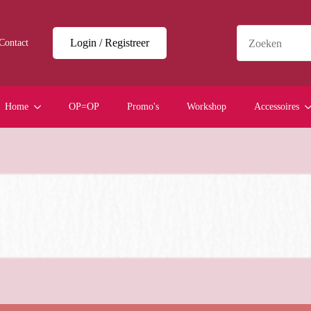
Login / Registreer
Contact
Home
OP=OP
Promo's
Workshop
Accessoires