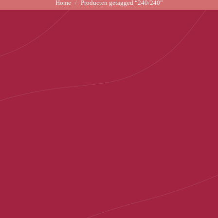
Home
Producten getagged “240/240”